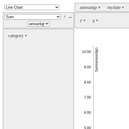
amountgr
▾
mydate
▾
↑
↔
y
▾
q
▾
category
▾
Sum(amountgr)
10.00
9.00
8.00
7.00
6.00
5.00